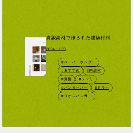
真鍮素材で作られた建築材料
2024.11.23
#ペーパーホルダー
#おすすめ
#内装材
#真鍮
#ツマミ
#ハンガーバー
#ミラー
#タオルハンガー