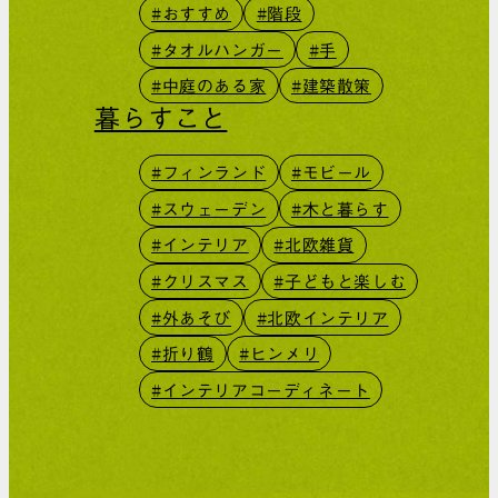
#おすすめ
#階段
#タオルハンガー
#手
#中庭のある家
#建築散策
暮らすこと
#フィンランド
#モビール
#スウェーデン
#木と暮らす
#インテリア
#北欧雑貨
#クリスマス
#子どもと楽しむ
#外あそび
#北欧インテリア
#折り鶴
#ヒンメリ
#インテリアコーディネート