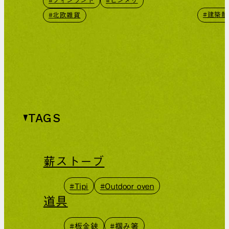
#フィンランド
#ヒンメリ
#建築散
#北欧雑貨
TAGS
薪ストーブ
#Tipi
#Outdoor oven
道具
#板金鋏
#掴み箸