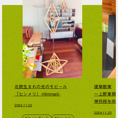
北欧生まれの光のモビール
建築散策
「ヒンメリ」-Himmeli-
～上野東照
神符授与所
2024.11.23
2024.11.23