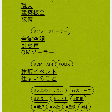
職人
建築板金
設備
#ソフトクローザー
全館空調
引き戸
OMソーラー
#OM AIR
#OMX
建販イベント
住まいのこと
#大工の手しごと
#薪ストーブ
#ミラー
#ツマミ
#薪割
#暖炉
#外壁
#屋根
#樋