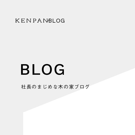
BLOG
KENPAN
BLOG
社長のまじめな木の家ブログ