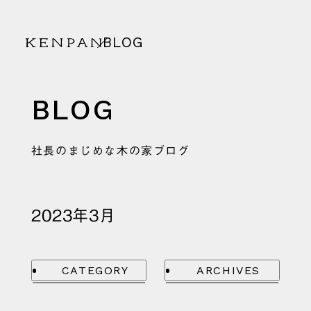
BLOG
KENPAN
BLOG
社長のまじめな木の家ブログ
2023年3月
CATEGORY
ARCHIVES
勉強会（14）
2025年7月