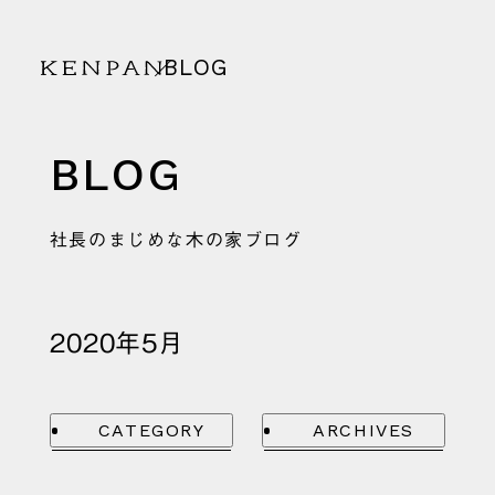
BLOG
KENPAN
BLOG
社長のまじめな木の家ブログ
2020年5月
CATEGORY
ARCHIVES
本（8）
2025年7月