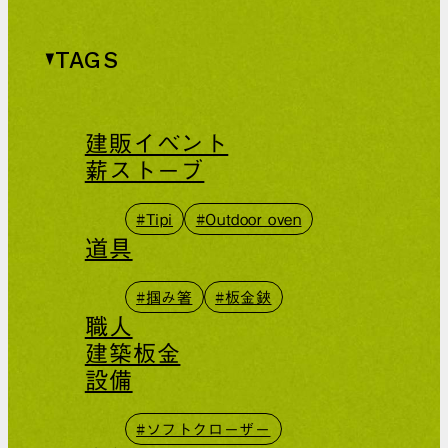
TAGS
建販イベント
薪ストーブ
#Tipi
#Outdoor oven
道具
#掴み箸
#板金鋏
職人
建築板金
設備
#ソフトクローザー