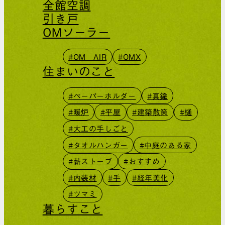
全館空調
引き戸
OMソーラー
#OM AIR
#OMX
住まいのこと
#ペーパーホルダー
#真鍮
#暖炉
#平屋
#建築散策
#樋
#大工の手しごと
#タオルハンガー
#中庭のある家
#薪ストーブ
#おすすめ
#内装材
#手
#経年美化
#ツマミ
暮らすこと