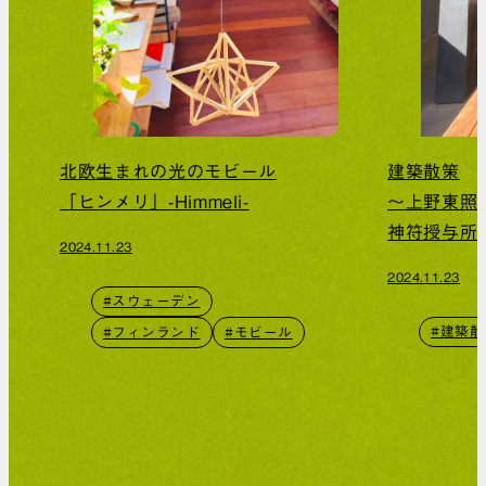
北欧生まれの光のモビール
建築散策
「ヒンメリ」-Himmeli-
～上野東照
神符授与所
2024.11.23
2024.11.23
#スウェーデン
#建築散
#フィンランド
#モビール