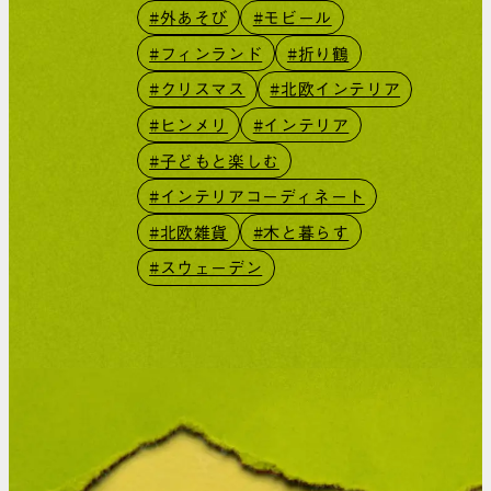
#外あそび
#モビール
#フィンランド
#折り鶴
#クリスマス
#北欧インテリア
#ヒンメリ
#インテリア
#子どもと楽しむ
#インテリアコーディネート
#北欧雑貨
#木と暮らす
#スウェーデン