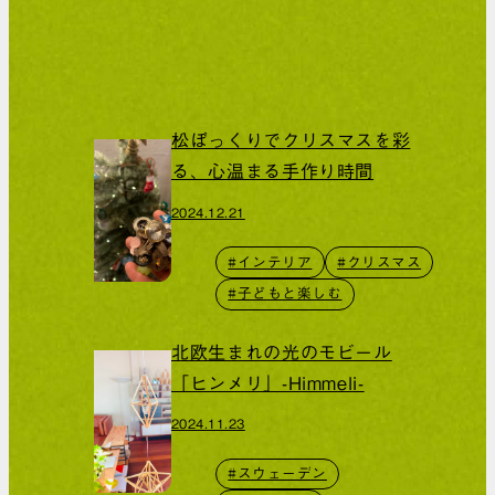
松ぼっくりでクリスマスを彩
る、心温まる手作り時間
2024.12.21
#インテリア
#クリスマス
#子どもと楽しむ
北欧生まれの光のモビール
「ヒンメリ」-Himmeli-
2024.11.23
#スウェーデン