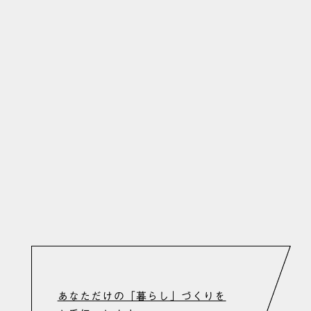
KENPAN
HOME
POLICY
WORKS
GUIDE
COMPANY
JOURNAL
BLOG
CONTACT
PRIVACY POLICY
あなただけの「暮らし」づくりを