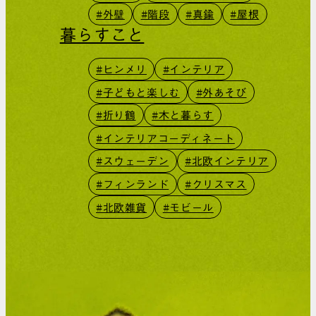
#外壁
#階段
#真鍮
#屋根
暮らすこと
#ヒンメリ
#インテリア
#子どもと楽しむ
#外あそび
#折り鶴
#木と暮らす
#インテリアコーディネート
#スウェーデン
#北欧インテリア
#フィンランド
#クリスマス
#北欧雑貨
#モビール