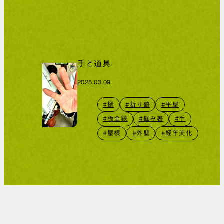
手と道具
2025.03.09
#樋
#折り鶴
#平屋
#板金鋏
#掴み箸
#手
#屋根
#外壁
#経年美化