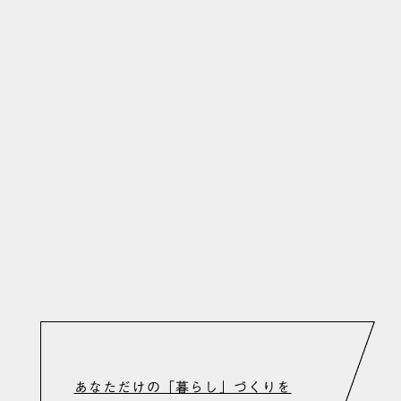
KENPAN
HOME
POLICY
WORKS
GUIDE
COMPANY
JOURNAL
BLOG
CONTACT
PRIVACY POLICY
あなただけの「暮らし」づくりを