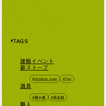
TAGS
建販イベント
薪ストーブ
#Outdoor oven
#Tipi
道具
#掴み箸
#板金鋏
職人