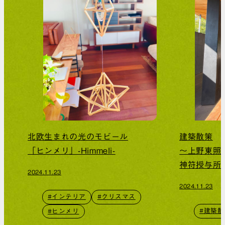
北欧生まれの光のモビール
建築散策
「ヒンメリ」-Himmeli-
～上野東照
神符授与所
2024.11.23
2024.11.23
#インテリア
#クリスマス
#建築散
#ヒンメリ