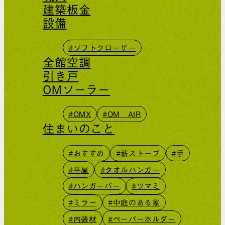
建築板金
設備
#ソフトクローザー
全館空調
引き戸
OMソーラー
#OMX
#OM AIR
住まいのこと
#おすすめ
#薪ストーブ
#手
#平屋
#タオルハンガー
#ハンガーバー
#ツマミ
#ミラー
#中庭のある家
#内装材
#ペーパーホルダー