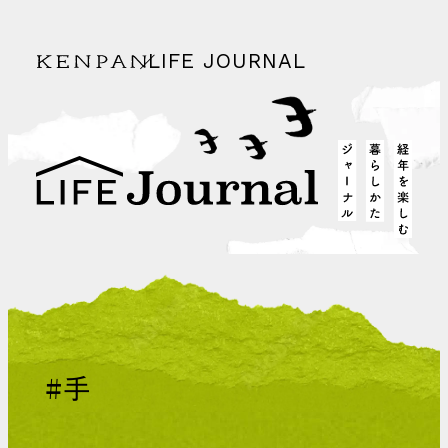
LIFE JOURNAL
KENPAN
経年を
life journal
#手