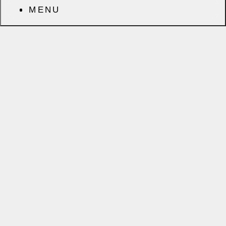
MENU
前へ
次へ
CATEGORY
ARCHIVES
オープンハウス
2025年7月
（14）
（1）
OBさま。
2025年6月
（11）
（1）
出張（40）
2025年5月
上方町家
（2）