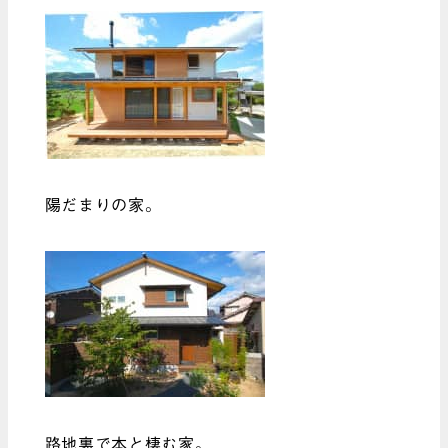
陽だまりの家。
路地裏で本と棲む家。