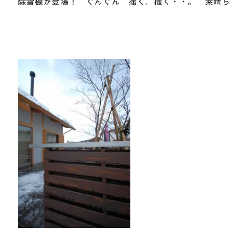
除雪機が登場！ ぐんぐん 掻く、掻く・・。 素晴