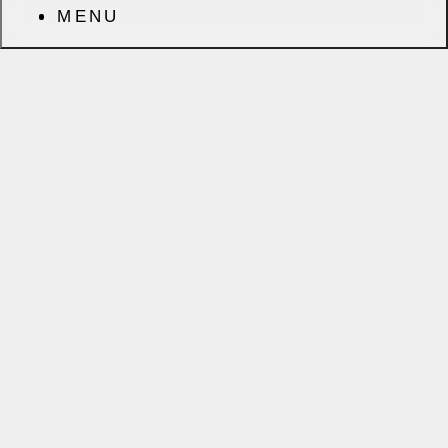
MENU
前へ
次へ
CATEGORY
ARCHIVES
会社（32）
2025年7月
家のこと（9）
（1）
（社）木造住宅
2025年6月
推進協議会
（1）
（15）
2025年5月
家具（14）
（2）