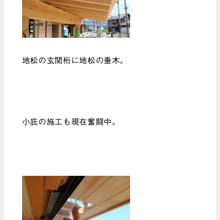
地松の玄関桁に地松の垂木。
小庇の施工も現在奮闘中。