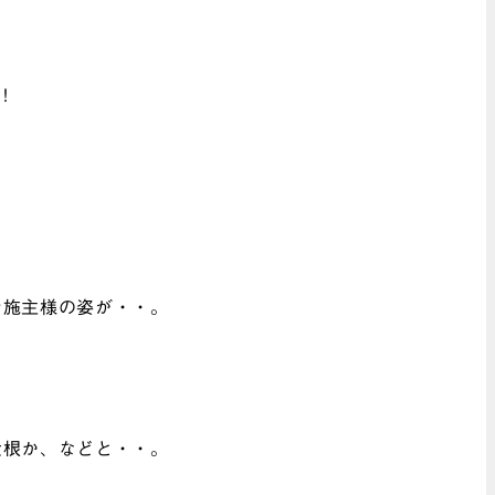
！
お施主様の姿が・・。
大根か、などと・・。