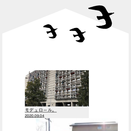
（14）
（1）
OBさま。
2025年6月
（11）
（1）
出張（40）
2025年5月
上方町家
（2）
（24）
2025年4月
工事のようす
（1）
（62）
2025年3月
研究（7）
（1）
食べる（28）
2025年2月
休日（5）
（1）
本（8）
2025年1月
しごと（130）
（1）
物件紹介
2024年12月
（324）
（1）
モデュロール。
ＯＭソーラー
2024年11月
2020.09.04
（18）
（3）
仲間たち
2024年10月