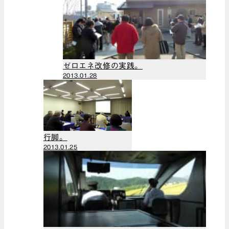
（24）
（1）
歴史シリーズ。
2024年9月
（1）
（1）
メンテナンス
2024年8月
（12）
（2）
ゼロエネ改修の実践。
会社（32）
2024年7月
2013.01.28
家のこと（9）
（1）
（社）木造住宅
2024年6月
推進協議会
（1）
（15）
2024年5月
家具（14）
（1）
行脚。
勉強会（14）
2024年4月
2013.01.25
くるま（18）
（2）
ブログ（111）
2024年3月
環境問題（2）
（2）
木のこと
2024年2月
（32）
（1）
じぶんのこと
2023年12月